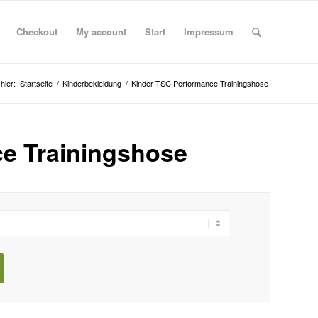
Checkout
My account
Start
Impressum
hier:
Startseite
/
Kinderbekleidung
/
Kinder TSC Performance Trainingshose
e Trainingshose