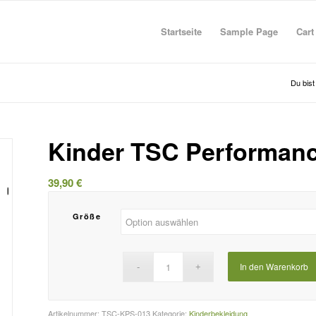
Startseite
Sample Page
Cart
Du bist 
Kinder TSC Performanc
39,90
€
Größe
In den Warenkorb
Artikelnummer:
TSC-KPS-013
Kategorie:
Kinderbekleidung