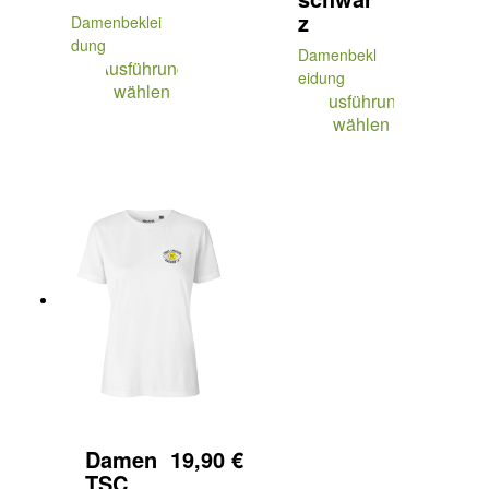
z
Damenbeklei
dung
Damenbekl
Ausführung
eidung
wählen
Ausführung
wählen
Damen
19,90
€
TSC